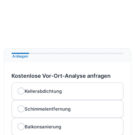
Schleswig-Holstein · Hamburg ·
EINSATZ­GEBIET
Niedersachsen · Mecklenburg-Vorpommern