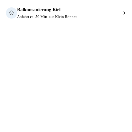
Balkonsanierung Kiel
Anfahrt ca. 50 Min. aus Klein Rönnau
KONTAKT
Lassen Sie uns Ihr Objekt
ansehen.
Rufen Sie an oder schreiben Sie uns. Wir nehmen Ihre
Situation auf, vereinbaren einen Vor-Ort-Termin und
liefern einen schriftlichen Sanierungs­plan mit