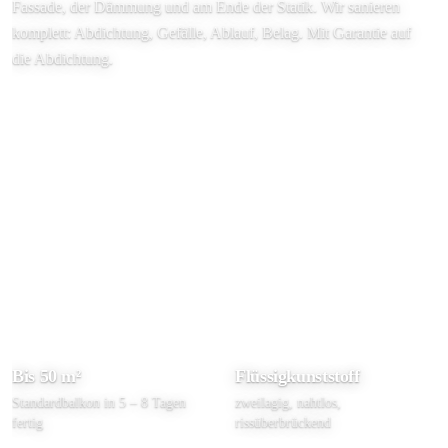
Fassade, der Dämmung und am Ende der Statik. Wir sanieren
komplett: Abdichtung, Gefälle, Ablauf, Belag. Mit Garantie auf
die Abdichtung.
Kostenlose Analyse anfragen
0172 · 549 0264
Bis 50 m²
Flüssig­kunststoff
Standard­balkon in 5 – 8 Tagen
zweilagig, nahtlos,
fertig
rissüberbrückend