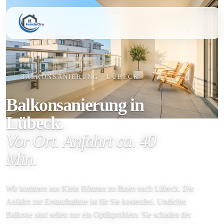
BALKONSANIERUNG · LÜBECK
Balkonsanierung in
Lübeck.
Vor Ort. Anfahrt ca. 40
Min.
Wir kommen aus Klein Rönnau zu Ihnen nach Lübeck. Die
Anfahrt zur Erstaufnahme ist für Sie kostenfrei. Undichte
Balkone sind selten nur ein Optik­problem. Sie schaden der